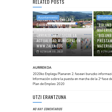
RELATED POSTS
Ayuntamiento
Bolunbur
JARRAI EZAZU ZALLAKO
GAURKOTASUNA
"BOLUNB
WWW.ZALLA.EUS WEB
MATERIA
ORRIALDEAN // SIGUE LA
"BOLUNB
ACTUALIDAD MUNICIPAL EN
PRÉSTAM
WWW.ZALLA.EUS
MATERIA
UZTAILAK 09, 2021
UZTAILAK
AURREKOA
2020ko Enplegu Planaren 2. faseari buruzko informazio
Información sobre la puesta en marcha de la 2ª fase d
Plan de Empleo 2020
UTZI ERANTZUNA
NO HAY COMENTARIOS