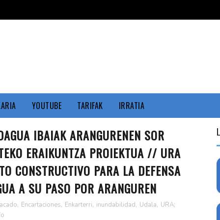
KARIA
YOUTUBE
TARIFAK
IRRATIA
ADAGUA IBAIAK ARANGURENEN SOR
TEKO ERAIKUNTZA PROIEKTUA // URA
CTO CONSTRUCTIVO PARA LA DEFENSA
GUA A SU PASO POR ARANGUREN
tacado
,
Encartaciones
,
Enkarterri
,
inundabilidad
,
Udala
,
URA;
fo