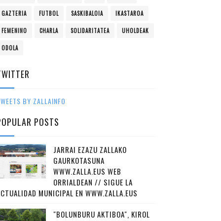
GAZTERIA
FUTBOL
SASKIBALOIA
IKASTAROA
FEMENINO
CHARLA
SOLIDARITATEA
UHOLDEAK
ODOLA
TWITTER
WEETS BY ZALLAINFO
POPULAR POSTS
JARRAI EZAZU ZALLAKO
GAURKOTASUNA
WWW.ZALLA.EUS WEB
ORRIALDEAN // SIGUE LA
ACTUALIDAD MUNICIPAL EN WWW.ZALLA.EUS
"BOLUNBURU AKTIBOA", KIROL