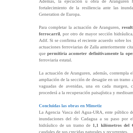
Además, la ejecución u obra de Aranguren ha
fortalecimiento de la resiliencia ante las in
Generation de Europa.
Para completar la actuación de Aranguren,
resul
ferrocarril
, por otro de mayor sección hidráulica
Adif. Si se confirma el reciente acuerdo sobre los
actuaciones ferroviarias de Zalla anteriormente ci
que
permitiría acometer definitivamente la op
ferroviaria estatal.
La actuación de Aranguren, además, contempla el 
ampliación de la sección de desagüe en un tramo a
vaguadas de avenidas, una en cada margen, co
procederá a la recuperación paisajística y medioam
Concluidas las obras en Mimetiz
La Agencia Vasca del Agua-URA, ente público del
inundaciones del río Cadagua a su paso por el
hidráulico de un tramo de
1,1 kilómetros del
caudales de sus crecidas naturales y recurrentes.