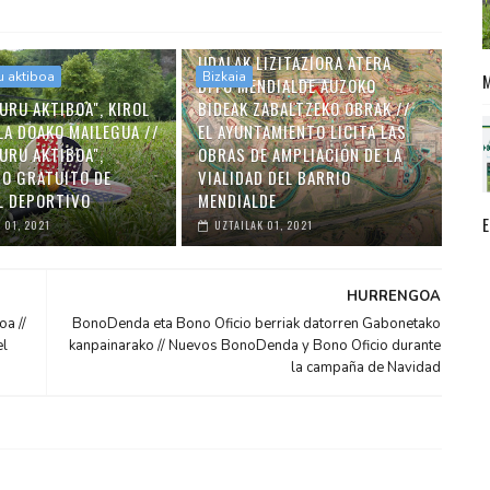
UDALAK LIZITAZIORA ATERA
u aktiboa
Bizkaia
DITU MENDIALDE AUZOKO
URU AKTIBOA", KIROL
BIDEAK ZABALTZEKO OBRAK //
LA DOAKO MAILEGUA //
EL AYUNTAMIENTO LICITA LAS
URU AKTIBOA",
OBRAS DE AMPLIACIÓN DE LA
O GRATUITO DE
VIALIDAD DEL BARRIO
L DEPORTIVO
MENDIALDE
 01, 2021
UZTAILAK 01, 2021
HURRENGOA
a //
BonoDenda eta Bono Oficio berriak datorren Gabonetako
el
kanpainarako // Nuevos BonoDenda y Bono Oficio durante
la campaña de Navidad