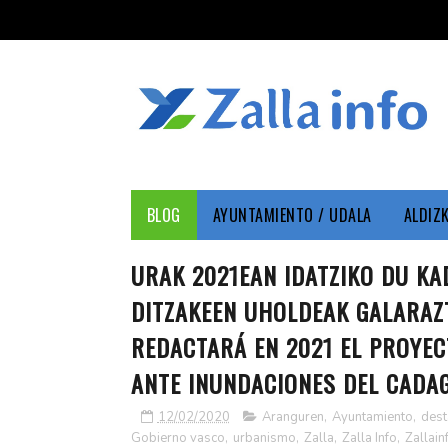
BLOG
AYUNTAMIENTO / UDALA
ALDIZ
URAK 2021EAN IDATZIKO DU K
DITZAKEEN UHOLDEAK GALARAZ
REDACTARÁ EN 2021 EL PROYE
ANTE INUNDACIONES DEL CADA
12/02/2020
Aranguren
,
Ayuntamiento
,
des
Gobierno vasco
,
urbanismo
,
Zalla
,
Zalla Info
,
Zallain