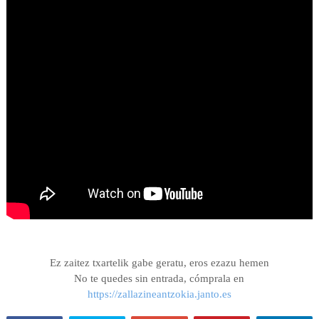
Ez zaitez txartelik gabe geratu,
eros ezazu hemen
No te quedes sin entrada, cómprala en
https://zallazineantzokia.janto.es