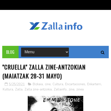
BLOG
"CRUELLA" ZALLA ZINE-ANTZOKIAN
(MAIATZAK 28-31 MAYO)
5/25/2021
Bizkaia
,
cine
,
Cultura
,
Encartaciones
,
Enkarterri
,
Kultura
,
Zalla
,
Zalla zine-antzokia
,
Zallainfo
,
zine
,
zinea