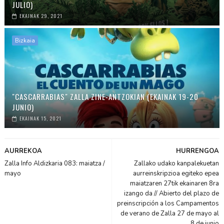
JULIO)
EKAINAK 29, 2021
Bizkaia
"CASCARRABIAS" ZALLA ZINE-ANTZOKIAN (EKAINAK 19-20
JUNIO)
EKAINAK 15, 2021
AURREKOA
HURRENGOA
Zalla Info Aldizkaria 083: maiatza /
Zallako udako kanpalekuetan
mayo
aurreinskripzioa egiteko epea
maiatzaren 27tik ekainaren 8ra
izango da // Abierto del plazo de
preinscripción a los Campamentos
de verano de Zalla 27 de mayo al
8 de junio