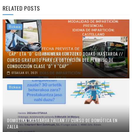
RELATED POSTS
Bizkaia
"CAP" ETA "D" GIDABAIMENA LORTZEKO DOAKO IKASTAROA //
CURSO GRATUITO PARA LA OBTENCIÓN DEL PERMISO DE
CONDUCCIÓN CLASE "D" Y "CAP"
OTSAILAK 01, 2021
Bizkaia
DOMOTIKA IKASTAROA ZALLAN // CURSO DE DOMÓTICA EN
ZALLA