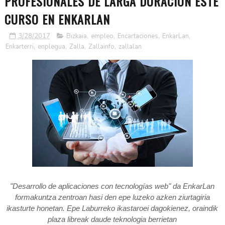
PROFESIONALES DE LARGA DURACIÓN ESTE
CURSO EN ENKARLAN
3/28/2017
Bizkaia
,
empleo
,
Encartaciones
,
EnkarLan
,
Enkarterri
,
enplegua
,
Zalla
,
Zallainfo
,
zallalan
"Desarrollo de aplicaciones con tecnologías web" da EnkarLan
formakuntza zentroan hasi den epe luzeko azken ziurtagiria
ikasturte honetan. Epe Laburreko ikastaroei dagokienez, oraindik
plaza libreak daude teknologia berrietan