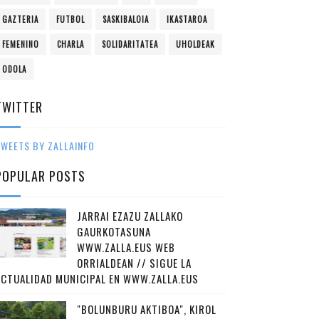
GAZTERIA
FUTBOL
SASKIBALOIA
IKASTAROA
FEMENINO
CHARLA
SOLIDARITATEA
UHOLDEAK
ODOLA
TWITTER
WEETS BY ZALLAINFO
POPULAR POSTS
JARRAI EZAZU ZALLAKO
GAURKOTASUNA
WWW.ZALLA.EUS WEB
ORRIALDEAN // SIGUE LA
ACTUALIDAD MUNICIPAL EN WWW.ZALLA.EUS
"BOLUNBURU AKTIBOA", KIROL