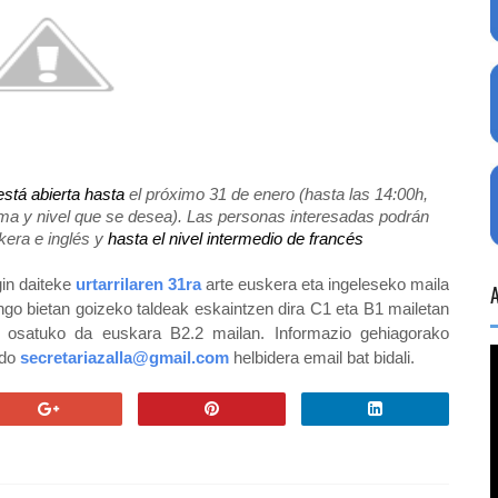
está abierta hasta
 el próximo 31 de enero (hasta las 14:00h, 
ma y nivel que se desea). 
Las personas interesadas podrán 
era e inglés y 
hasta el nivel intermedio de francés
in daiteke 
urtarrilaren 31ra
 arte euskera eta ingeleseko maila 
ngo bietan goizeko taldeak eskaintzen dira C1 eta B1 mailetan 
hurrenez hurren eta talde semipresentzial bat osatuko da euskara B2.2 mailan. Informazio gehiagorako 
do 
secretariazalla@gmail.com
 helbidera email bat bidali. 