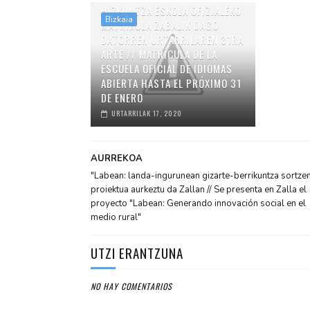
HIZKUNTZA ESKOLA OFIZIALEKO
Bizkaia
MATRIKULA ZABALIK DAGO
DATORREN URTARRILAREN 31RA
ARTE // MATRÍCULA DE LA
ESCUELA OFICIAL DE IDIOMAS
ABIERTA HASTA EL PRÓXIMO 31
DE ENERO
URTARRILAK 17, 2020
AURREKOA
"Labean: landa-ingurunean gizarte-berrikuntza sortze
proiektua aurkeztu da Zallan // Se presenta en Zalla el
proyecto "Labean: Generando innovación social en el
medio rural"
UTZI ERANTZUNA
NO HAY COMENTARIOS