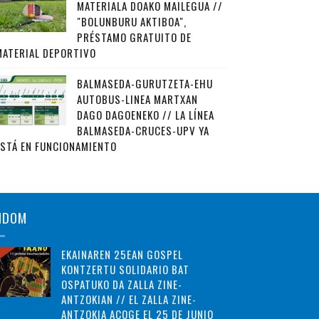
MATERIALA DOAKO MAILEGUA //
"BOLUNBURU AKTIBOA",
PRÉSTAMO GRATUITO DE
MATERIAL DEPORTIVO
BALMASEDA-GURUTZETA-EHU
AUTOBUS-LINEA MARTXAN
DAGO DAGOENEKO // LA LÍNEA
BALMASEDA-CRUCES-UPV YA
ESTÁ EN FUNCIONAMIENTO
NDOM
EKAINAREN 25EAN GOSPEL
KONTZERTU SOLIDARIO BAT
OSPATUKO DA ZALLA ZINE-
ANTZOKIAN // EL ZALLA ZINE-
ANTZOKIA ACOGE EL 25 DE JUNIO