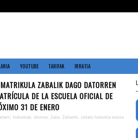
KARIA
YOUTUBE
TARIFAK
IRRATIA
O MATRIKULA ZABALIK DAGO DATORREN
ATRÍCULA DE LA ESCUELA OFICIAL DE
ÓXIMO 31 DE ENERO
rterri
,
hizkuntzak
,
idiomas
,
Zalla
,
Zallainfo
,
zallako hizkuntza eskola