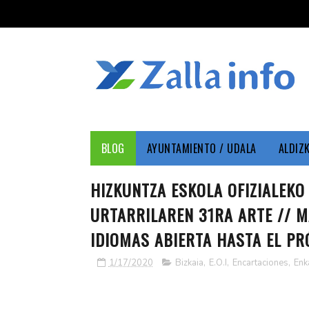
BLOG
AYUNTAMIENTO / UDALA
ALDIZ
HIZKUNTZA ESKOLA OFIZIALEK
URTARRILAREN 31RA ARTE // M
IDIOMAS ABIERTA HASTA EL PR
1/17/2020
Bizkaia
,
E.O.I
,
Encartaciones
,
Enka