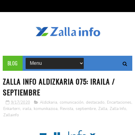
BLOG
ZALLA INFO ALDIZKARIA 075: IRAILA /
SEPTIEMBRE
9/17/2020
Aldizkaria
,
comunicación
,
destacado
,
Encartaciones
,
Enkarterri
,
iraila
,
komunikazioa
,
Revista
,
septiembre
,
Zalla
,
Zalla Info
,
Zallainfo