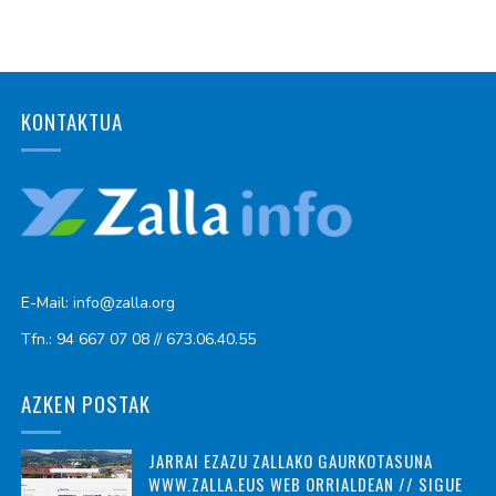
KONTAKTUA
E-Mail: info@zalla.org
Tfn.: 94 667 07 08 // 673.06.40.55
AZKEN POSTAK
JARRAI EZAZU ZALLAKO GAURKOTASUNA
WWW.ZALLA.EUS WEB ORRIALDEAN // SIGUE