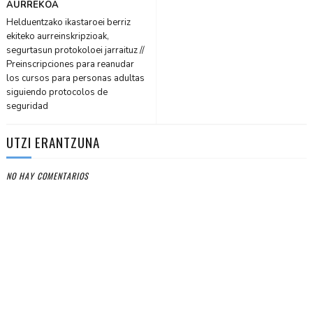
AURREKOA
Helduentzako ikastaroei berriz
ekiteko aurreinskripzioak,
segurtasun protokoloei jarraituz //
Preinscripciones para reanudar
los cursos para personas adultas
siguiendo protocolos de
seguridad
UTZI ERANTZUNA
NO HAY COMENTARIOS