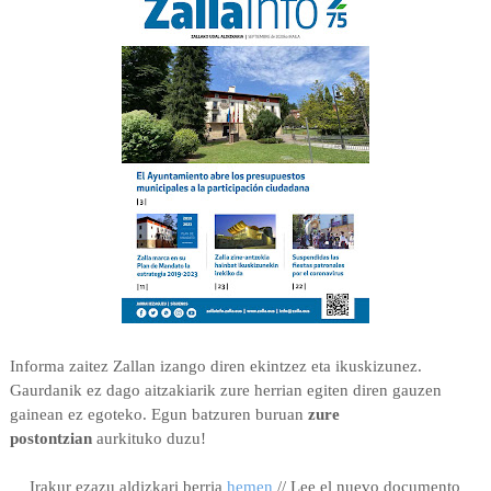
Informa zaitez Zallan izango diren ekintzez eta ikuskizunez.
Gaurdanik ez dago aitzakiarik zure herrian egiten diren gauzen
gainean ez egoteko. Egun batzuren buruan
zure
postontzian
aurkituko duzu!
Irakur ezazu aldizkari berria
hemen
// Lee el nuevo documento