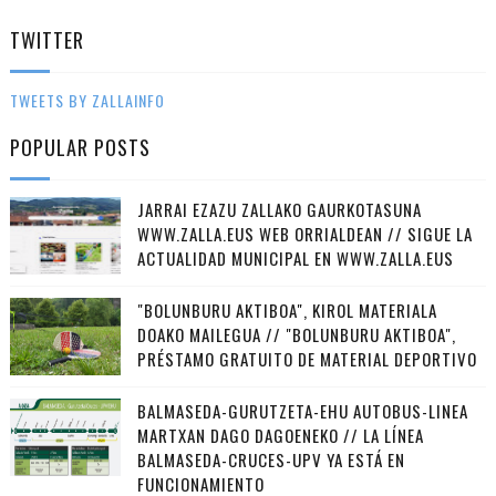
TWITTER
TWEETS BY ZALLAINFO
POPULAR POSTS
JARRAI EZAZU ZALLAKO GAURKOTASUNA
WWW.ZALLA.EUS WEB ORRIALDEAN // SIGUE LA
ACTUALIDAD MUNICIPAL EN WWW.ZALLA.EUS
"BOLUNBURU AKTIBOA", KIROL MATERIALA
DOAKO MAILEGUA // "BOLUNBURU AKTIBOA",
PRÉSTAMO GRATUITO DE MATERIAL DEPORTIVO
BALMASEDA-GURUTZETA-EHU AUTOBUS-LINEA
MARTXAN DAGO DAGOENEKO // LA LÍNEA
BALMASEDA-CRUCES-UPV YA ESTÁ EN
FUNCIONAMIENTO