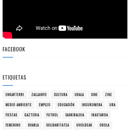
FACEBOOK
ETIQUETAS
ENKARTERRI
ZALLAINFO
CULTURA
UDALA
CINE
ZINE
MEDIO AMBIENTE
EMPLEO
EDUCACIÓN
INGURUMENA
URA
FIESTAS
GAZTERIA
FUTBOL
SASKIBALOIA
IKASTAROA
FEMENINO
CHARLA
SOLIDARITATEA
UHOLDEAK
ODOLA