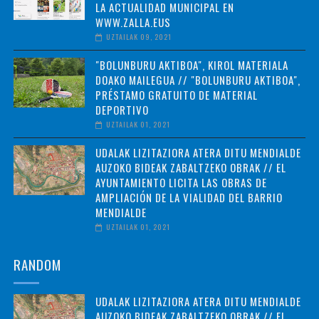
LA ACTUALIDAD MUNICIPAL EN
WWW.ZALLA.EUS
UZTAILAK 09, 2021
"BOLUNBURU AKTIBOA", KIROL MATERIALA
DOAKO MAILEGUA // "BOLUNBURU AKTIBOA",
PRÉSTAMO GRATUITO DE MATERIAL
DEPORTIVO
UZTAILAK 01, 2021
UDALAK LIZITAZIORA ATERA DITU MENDIALDE
AUZOKO BIDEAK ZABALTZEKO OBRAK // EL
AYUNTAMIENTO LICITA LAS OBRAS DE
AMPLIACIÓN DE LA VIALIDAD DEL BARRIO
MENDIALDE
UZTAILAK 01, 2021
RANDOM
UDALAK LIZITAZIORA ATERA DITU MENDIALDE
AUZOKO BIDEAK ZABALTZEKO OBRAK // EL