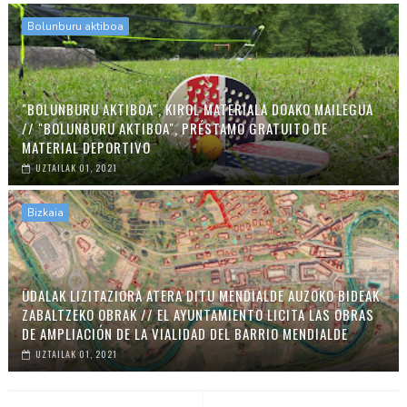
Bolunburu aktiboa
"BOLUNBURU AKTIBOA", KIROL MATERIALA DOAKO MAILEGUA
// "BOLUNBURU AKTIBOA", PRÉSTAMO GRATUITO DE
MATERIAL DEPORTIVO
UZTAILAK 01, 2021
Bizkaia
UDALAK LIZITAZIORA ATERA DITU MENDIALDE AUZOKO BIDEAK
ZABALTZEKO OBRAK // EL AYUNTAMIENTO LICITA LAS OBRAS
DE AMPLIACIÓN DE LA VIALIDAD DEL BARRIO MENDIALDE
UZTAILAK 01, 2021