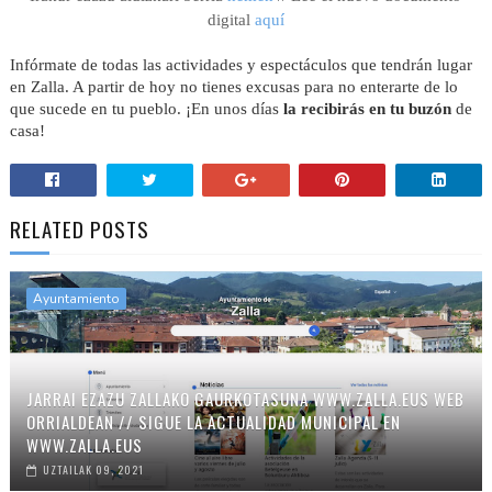
digital
aquí
I
nfórmate de todas las actividades y espectáculos que tendrán lugar
en Zalla. A partir de hoy no tienes excusas para no enterarte de lo
que sucede en tu pueblo. ¡En unos días
la recibirás en tu buzón
de
casa!
RELATED POSTS
Ayuntamiento
JARRAI EZAZU ZALLAKO GAURKOTASUNA WWW.ZALLA.EUS WEB
ORRIALDEAN // SIGUE LA ACTUALIDAD MUNICIPAL EN
WWW.ZALLA.EUS
UZTAILAK 09, 2021