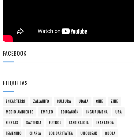
FACEBOOK
ETIQUETAS
ENKARTERRI
ZALLAINFO
CULTURA
UDALA
CINE
ZINE
MEDIO AMBIENTE
EMPLEO
EDUCACIÓN
INGURUMENA
URA
FIESTAS
GAZTERIA
FUTBOL
SASKIBALOIA
IKASTAROA
FEMENINO
CHARLA
SOLIDARITATEA
UHOLDEAK
ODOLA