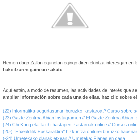
Hemen dago Zallan egunotan egingo diren ekintza interesgarrien l
bakoitzaren gainean sakatu
Aquí están, a modo de resumen, las actividades de interés que se d
ampliar información sobre cada una de ellas, haz clic sobre el t
(22) Informatika-segurtasunari buruzko ikastaroa // Curso sobre se
(23) Gazte Zentroa Abian Instagramen // El Gazte Zentroa Abian, e
(24) Chi Kung eta Taichi hastapen ikastaroak online // Cursos online 
(20-) "Etxealditik Euskaraldira" hizkuntza ohiturei buruzko hausnarke
(-24) Umetekako planak etxean // Umeteka: Planes en casa