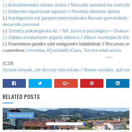
(-) Asteazkenetako asteko azoka // Mercado semanal los miércole
(-) Eleberrien aipamenak egunero // Reseñas literarias diarias
(-)
Autolaguntza eta garapen pertsonalerako liburuen gomendioak /
desarrollo personal
(-)
Zerbitzu p
sikologiko
ko tel.
/ Telf. servicio psicológico
+ Osasun G
(-) Zallako emakumeen argazki-bilduma // Álbum municipal de fotos
(-) Koarentena garaiko udal webguneko baliabideak // Recursos web
cuarentena:
Umeteka
,
#QuédateEnCasa
,
Tercera edad activa
-----
(C19)
Gizarte bonuak, zer dira eta nola eskatu // Bonos sociales, qué son
RELATED POSTS
Ayuntamiento