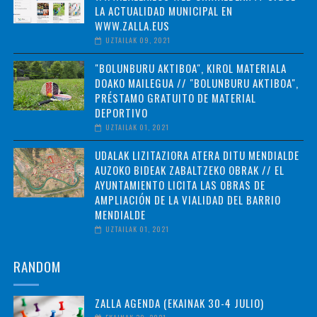
LA ACTUALIDAD MUNICIPAL EN
WWW.ZALLA.EUS
UZTAILAK 09, 2021
"BOLUNBURU AKTIBOA", KIROL MATERIALA
DOAKO MAILEGUA // "BOLUNBURU AKTIBOA",
PRÉSTAMO GRATUITO DE MATERIAL
DEPORTIVO
UZTAILAK 01, 2021
UDALAK LIZITAZIORA ATERA DITU MENDIALDE
AUZOKO BIDEAK ZABALTZEKO OBRAK // EL
AYUNTAMIENTO LICITA LAS OBRAS DE
AMPLIACIÓN DE LA VIALIDAD DEL BARRIO
MENDIALDE
UZTAILAK 01, 2021
RANDOM
ZALLA AGENDA (EKAINAK 30-4 JULIO)