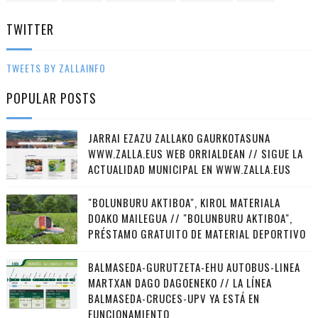
TWITTER
TWEETS BY ZALLAINFO
POPULAR POSTS
JARRAI EZAZU ZALLAKO GAURKOTASUNA
WWW.ZALLA.EUS WEB ORRIALDEAN // SIGUE LA
ACTUALIDAD MUNICIPAL EN WWW.ZALLA.EUS
"BOLUNBURU AKTIBOA", KIROL MATERIALA
DOAKO MAILEGUA // "BOLUNBURU AKTIBOA",
PRÉSTAMO GRATUITO DE MATERIAL DEPORTIVO
BALMASEDA-GURUTZETA-EHU AUTOBUS-LINEA
MARTXAN DAGO DAGOENEKO // LA LÍNEA
BALMASEDA-CRUCES-UPV YA ESTÁ EN
FUNCIONAMIENTO