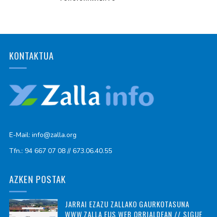
KONTAKTUA
E-Mail: info@zalla.org
Tfn.: 94 667 07 08 // 673.06.40.55
AZKEN POSTAK
JARRAI EZAZU ZALLAKO GAURKOTASUNA
WWW.ZALLA.EUS WEB ORRIALDEAN // SIGUE