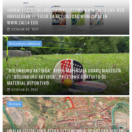
JARRAI EZAZU ZALLAKO GAURKOTASUNA WWW.ZALLA.EUS WEB
ORRIALDEAN // SIGUE LA ACTUALIDAD MUNICIPAL EN
WWW.ZALLA.EUS
UZTAILAK 09, 2021
Bolunburu aktiboa
"BOLUNBURU AKTIBOA", KIROL MATERIALA DOAKO MAILEGUA
// "BOLUNBURU AKTIBOA", PRÉSTAMO GRATUITO DE
MATERIAL DEPORTIVO
UZTAILAK 01, 2021
Bizkaia
UDALAK LIZITAZIORA ATERA DITU MENDIALDE AUZOKO BIDEAK