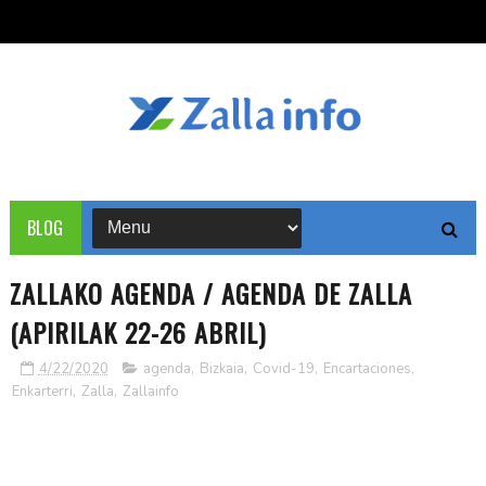
BLOG
ZALLAKO AGENDA / AGENDA DE ZALLA
(APIRILAK 22-26 ABRIL)
4/22/2020
agenda
,
Bizkaia
,
Covid-19
,
Encartaciones
,
Enkarterri
,
Zalla
,
Zallainfo