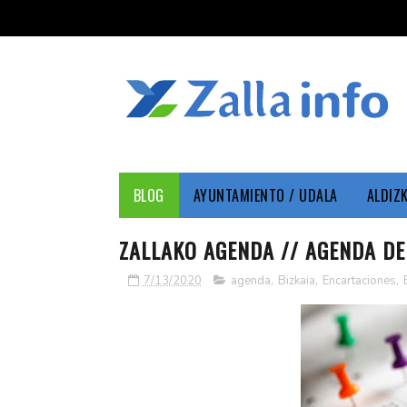
BLOG
AYUNTAMIENTO / UDALA
ALDIZ
ZALLAKO AGENDA // AGENDA DE 
7/13/2020
agenda
,
Bizkaia
,
Encartaciones
,