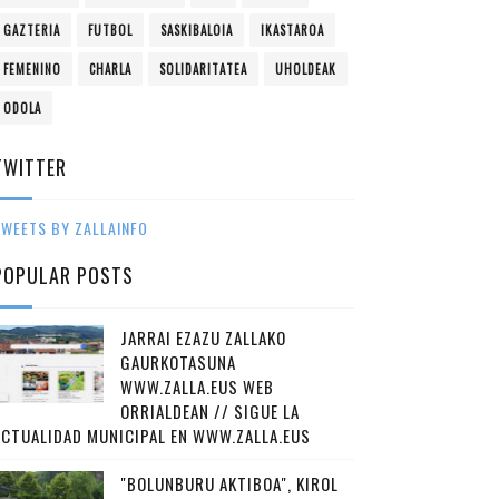
GAZTERIA
FUTBOL
SASKIBALOIA
IKASTAROA
FEMENINO
CHARLA
SOLIDARITATEA
UHOLDEAK
ODOLA
TWITTER
WEETS BY ZALLAINFO
POPULAR POSTS
JARRAI EZAZU ZALLAKO
GAURKOTASUNA
WWW.ZALLA.EUS WEB
ORRIALDEAN // SIGUE LA
ACTUALIDAD MUNICIPAL EN WWW.ZALLA.EUS
"BOLUNBURU AKTIBOA", KIROL