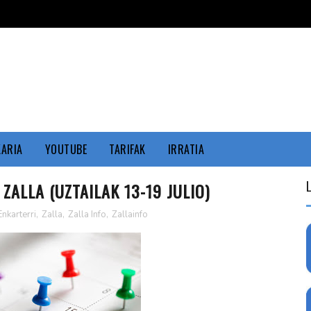
KARIA
YOUTUBE
TARIFAK
IRRATIA
ZALLA (UZTAILAK 13-19 JULIO)
Enkarterri
,
Zalla
,
Zalla Info
,
Zallainfo