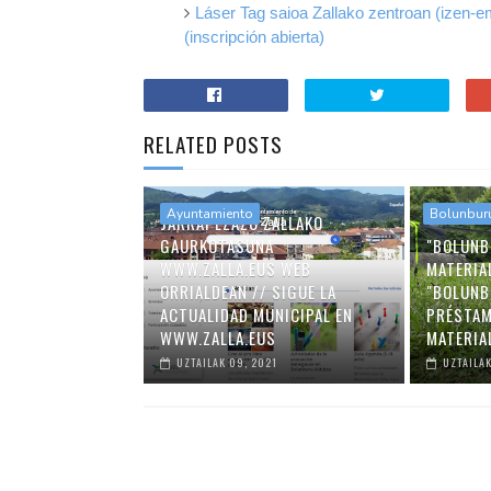
Láser Tag saioa Zallako zentroan (izen-em
(inscripción abierta)
RELATED POSTS
Ayuntamiento
Bolunbur
JARRAI EZAZU ZALLAKO
GAURKOTASUNA
"BOLUNB
WWW.ZALLA.EUS WEB
MATERIA
ORRIALDEAN // SIGUE LA
"BOLUNB
ACTUALIDAD MUNICIPAL EN
PRÉSTAM
WWW.ZALLA.EUS
MATERIA
UZTAILAK 09, 2021
UZTAILAK