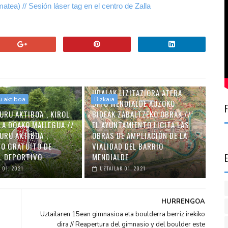
atea) // Sesión láser tag en el centro de Zalla
UDALAK LIZITAZIORA ATERA
u aktiboa
Bizkaia
DITU MENDIALDE AUZOKO
URU AKTIBOA", KIROL
BIDEAK ZABALTZEKO OBRAK //
LA DOAKO MAILEGUA //
EL AYUNTAMIENTO LICITA LAS
URU AKTIBOA",
OBRAS DE AMPLIACIÓN DE LA
O GRATUITO DE
VIALIDAD DEL BARRIO
L DEPORTIVO
MENDIALDE
 01, 2021
UZTAILAK 01, 2021
HURRENGOA
Uztailaren 15ean gimnasioa eta boulderra berriz irekiko
dira // Reapertura del gimnasio y del boulder este